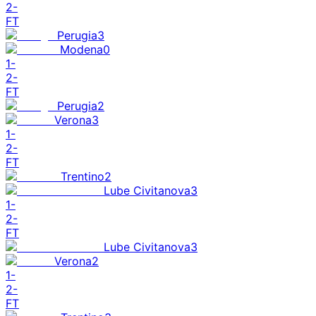
2
-
FT
Perugia
3
Modena
0
1
-
2
-
FT
Perugia
2
Verona
3
1
-
2
-
FT
Trentino
2
Lube Civitanova
3
1
-
2
-
FT
Lube Civitanova
3
Verona
2
1
-
2
-
FT