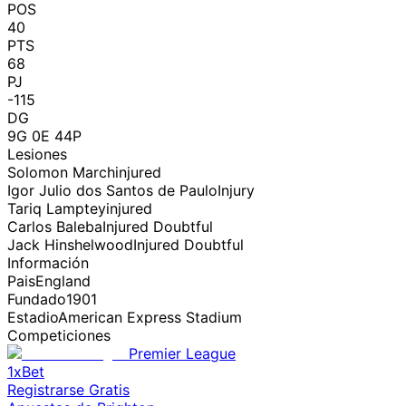
POS
40
PTS
68
PJ
-115
DG
9
G
0
E
44
P
Lesiones
Solomon March
injured
Igor Julio dos Santos de Paulo
Injury
Tariq Lamptey
injured
Carlos Baleba
Injured Doubtful
Jack Hinshelwood
Injured Doubtful
Información
Pais
England
Fundado
1901
Estadio
American Express Stadium
Competiciones
Premier League
1xBet
Registrarse Gratis