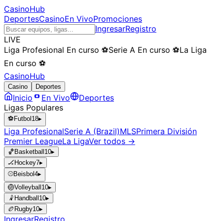
CasinoHub
Deportes
Casino
En Vivo
Promociones
Ingresar
Registro
LIVE
Liga Profesional
En curso
⚽
Serie A
En curso
⚽
La Liga
En curso
⚽
CasinoHub
Casino
Deportes
Inicio
En Vivo
Deportes
Ligas Populares
⚽
Futbol
18
▸
Liga Profesional
Serie A (Brazil)
MLS
Primera División
Premier League
La Liga
Ver todos →
🏀
Basketball
10
▸
🏒
Hockey
7
▸
⚾
Beisbol
4
▸
🏐
Volleyball
10
▸
🤾
Handball
10
▸
🏉
Rugby
10
▸
Ingresar
Registro