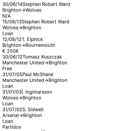
30/06/14
Stephen Robert Ward
Brighton
→
Wolves
N/A
15/08/13
Stephen Robert Ward
Wolves
→
Brighton
Loan
12/08/12
T. Elphick
Brighton
→
Bournemouth
€ 250K
30/06/12
Tomasz Kuszczak
Manchester United
→
Brighton
Free
31/07/05
Paul McShane
Manchester United
→
Brighton
Loan
31/01/03
Í. Ingimarsson
Wolves
→
Brighton
Loan
31/07/02
S. Sidwell
Arsenal
→
Brighton
Loan
Partidos