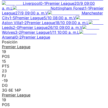
Liverpool
0-1
Premier League
20/9
09:00
a. m.
L
Nottingham Forest
1-1
Premier
League
27/9
09:00 a. m.
V
Manchester
City
1-5
Premier League
5/10
08:00 a. m.
V
Aston Villa
1-2
Premier League
18/10
09:00 a. m.
L
Leeds
2-0
Premier League
26/10
09:00 a. m.
V
Wolves
3-2
Premier League
1/11
10:00 a. m.
L
Arsenal
0-2
Premier League
Posición
Premier League
19
POS
15
PTS
23
PJ
-19
DG
3
G
6
E
14
P
Premier League
19
POS