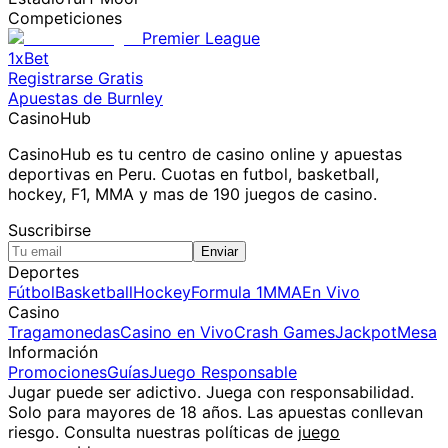
Competiciones
Premier League
1xBet
Registrarse Gratis
Apuestas de
Burnley
CasinoHub
CasinoHub es tu centro de casino online y apuestas
deportivas en Peru. Cuotas en futbol, basketball,
hockey, F1, MMA y mas de 190 juegos de casino.
Suscribirse
Enviar
Deportes
Fútbol
Basketball
Hockey
Formula 1
MMA
En Vivo
Casino
Tragamonedas
Casino en Vivo
Crash Games
Jackpot
Mesa
Información
Promociones
Guías
Juego Responsable
Jugar puede ser adictivo. Juega con responsabilidad.
Solo para mayores de 18 años. Las apuestas conllevan
riesgo. Consulta nuestras políticas de
juego