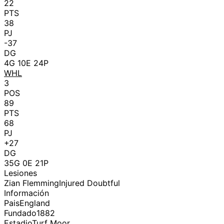
22
PTS
38
PJ
-37
DG
4
G
10
E
24
P
WHL
3
POS
89
PTS
68
PJ
+27
DG
35
G
0
E
21
P
Lesiones
Zian Flemming
Injured Doubtful
Información
Pais
England
Fundado
1882
Estadio
Turf Moor