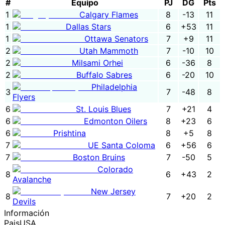
#
Equipo
PJ
DG
Pts
1
Calgary Flames
8
-13
11
1
Dallas Stars
6
+53
11
1
Ottawa Senators
7
+9
11
2
Utah Mammoth
7
-10
10
2
Milsami Orhei
6
-36
8
2
Buffalo Sabres
6
-20
10
Philadelphia
3
7
-48
8
Flyers
6
St. Louis Blues
7
+21
4
6
Edmonton Oilers
8
+23
6
6
Prishtina
8
+5
8
7
UE Santa Coloma
6
+56
6
7
Boston Bruins
7
-50
5
Colorado
8
6
+43
2
Avalanche
New Jersey
8
7
+20
2
Devils
Información
Pais
USA