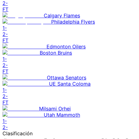
2
-
FT
Calgary Flames
Philadelphia Flyers
1
-
2
-
FT
Edmonton Oilers
Boston Bruins
1
-
2
-
FT
Ottawa Senators
UE Santa Coloma
1
-
2
-
FT
Milsami Orhei
Utah Mammoth
1
-
2
-
Clasificación