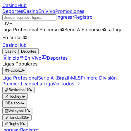
CasinoHub
Deportes
Casino
En Vivo
Promociones
Ingresar
Registro
LIVE
Liga Profesional
En curso
⚽
Serie A
En curso
⚽
La Liga
En curso
⚽
CasinoHub
Casino
Deportes
Inicio
En Vivo
Deportes
Ligas Populares
⚽
Futbol
18
▸
Liga Profesional
Serie A (Brazil)
MLS
Primera División
Premier League
La Liga
Ver todos →
🏀
Basketball
10
▸
🏒
Hockey
7
▸
⚾
Beisbol
4
▸
🏐
Volleyball
10
▸
🤾
Handball
10
▸
🏉
Rugby
10
▸
Ingresar
Registro