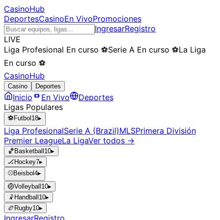
CasinoHub
Deportes
Casino
En Vivo
Promociones
Ingresar
Registro
LIVE
Liga Profesional
En curso
⚽
Serie A
En curso
⚽
La Liga
En curso
⚽
CasinoHub
Casino
Deportes
Inicio
En Vivo
Deportes
Ligas Populares
⚽
Futbol
18
▸
Liga Profesional
Serie A (Brazil)
MLS
Primera División
Premier League
La Liga
Ver todos →
🏀
Basketball
10
▸
🏒
Hockey
7
▸
⚾
Beisbol
4
▸
🏐
Volleyball
10
▸
🤾
Handball
10
▸
🏉
Rugby
10
▸
Ingresar
Registro