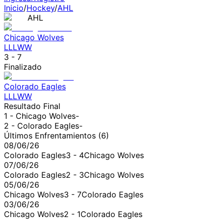
Inicio
/
Hockey
/
AHL
AHL
Chicago Wolves
L
L
L
W
W
3
-
7
Finalizado
Colorado Eagles
L
L
L
W
W
Resultado Final
1 -
Chicago Wolves
-
2 -
Colorado Eagles
-
Últimos Enfrentamientos (
6
)
08/06/26
Colorado Eagles
3
-
4
Chicago Wolves
07/06/26
Colorado Eagles
2
-
3
Chicago Wolves
05/06/26
Chicago Wolves
3
-
7
Colorado Eagles
03/06/26
Chicago Wolves
2
-
1
Colorado Eagles