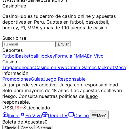
W
vs
Wilkes-Barre/Scranton
5-1
CasinoHub
CasinoHub es tu centro de casino online y apuestas
deportivas en Peru. Cuotas en futbol, basketball,
hockey, F1, MMA y mas de 190 juegos de casino.
Suscribirse
Enviar
Deportes
Fútbol
Basketball
Hockey
Formula 1
MMA
En Vivo
Casino
Tragamonedas
Casino en Vivo
Crash Games
Jackpot
Mesa
Información
Promociones
Guías
Juego Responsable
Jugar puede ser adictivo. Juega con responsabilidad.
Solo para mayores de 18 años. Las apuestas conllevan
riesgo. Consulta nuestras políticas de
juego
responsable
.
SSL
18+
Licenciado
Inicio
En Vivo
Deportes
Casino
Menú
Boleta de Apuestas
0
Simple
Combo
Sistema