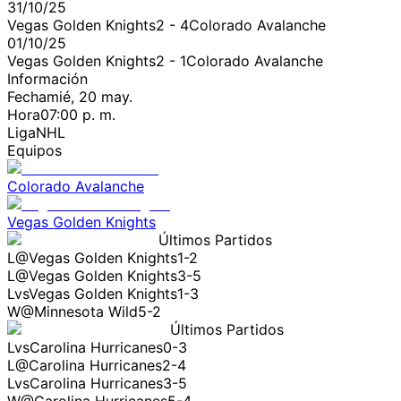
31/10/25
Vegas Golden Knights
2
-
4
Colorado Avalanche
01/10/25
Vegas Golden Knights
2
-
1
Colorado Avalanche
Información
Fecha
mié, 20 may.
Hora
07:00 p. m.
Liga
NHL
Equipos
Colorado Avalanche
Vegas Golden Knights
Últimos Partidos
L
@
Vegas Golden Knights
1-2
L
@
Vegas Golden Knights
3-5
L
vs
Vegas Golden Knights
1-3
W
@
Minnesota Wild
5-2
Últimos Partidos
L
vs
Carolina Hurricanes
0-3
L
@
Carolina Hurricanes
2-4
L
vs
Carolina Hurricanes
3-5