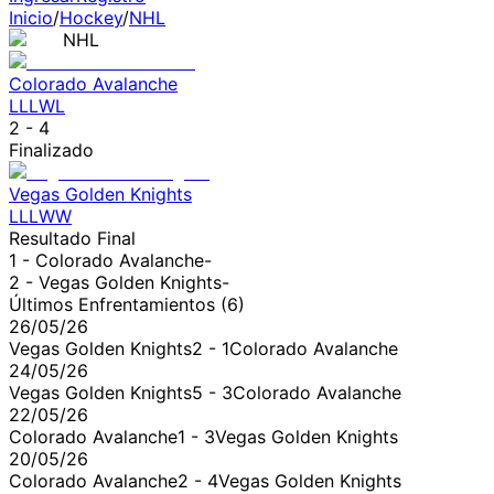
Inicio
/
Hockey
/
NHL
NHL
Colorado Avalanche
L
L
L
W
L
2
-
4
Finalizado
Vegas Golden Knights
L
L
L
W
W
Resultado Final
1 -
Colorado Avalanche
-
2 -
Vegas Golden Knights
-
Últimos Enfrentamientos (
6
)
26/05/26
Vegas Golden Knights
2
-
1
Colorado Avalanche
24/05/26
Vegas Golden Knights
5
-
3
Colorado Avalanche
22/05/26
Colorado Avalanche
1
-
3
Vegas Golden Knights
20/05/26
Colorado Avalanche
2
-
4
Vegas Golden Knights