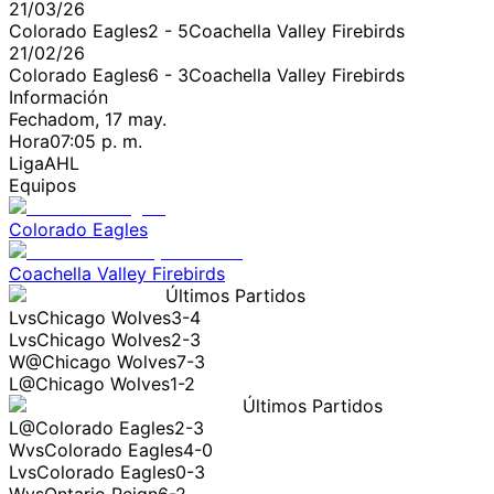
21/03/26
Colorado Eagles
2
-
5
Coachella Valley Firebirds
21/02/26
Colorado Eagles
6
-
3
Coachella Valley Firebirds
Información
Fecha
dom, 17 may.
Hora
07:05 p. m.
Liga
AHL
Equipos
Colorado Eagles
Coachella Valley Firebirds
Últimos Partidos
L
vs
Chicago Wolves
3-4
L
vs
Chicago Wolves
2-3
W
@
Chicago Wolves
7-3
L
@
Chicago Wolves
1-2
Últimos Partidos
L
@
Colorado Eagles
2-3
W
vs
Colorado Eagles
4-0
L
vs
Colorado Eagles
0-3