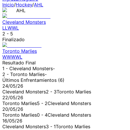
Inicio
/
Hockey
/
AHL
AHL
Cleveland Monsters
L
L
W
W
L
2
-
5
Finalizado
Toronto Marlies
W
W
W
W
L
Resultado Final
1 -
Cleveland Monsters
-
2 -
Toronto Marlies
-
Últimos Enfrentamientos (
6
)
24/05/26
Cleveland Monsters
2
-
3
Toronto Marlies
22/05/26
Toronto Marlies
5
-
2
Cleveland Monsters
20/05/26
Toronto Marlies
0
-
4
Cleveland Monsters
16/05/26
Cleveland Monsters
3
-
1
Toronto Marlies