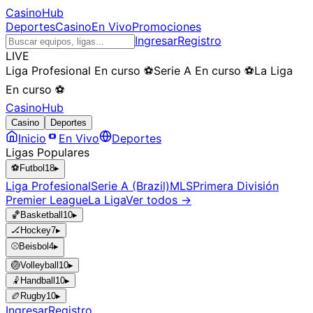
CasinoHub
Deportes
Casino
En Vivo
Promociones
Ingresar
Registro
LIVE
Liga Profesional
En curso
⚽
Serie A
En curso
⚽
La Liga
En curso
⚽
CasinoHub
Casino
Deportes
Inicio
En Vivo
Deportes
Ligas Populares
⚽
Futbol
18
▸
Liga Profesional
Serie A (Brazil)
MLS
Primera División
Premier League
La Liga
Ver todos →
🏀
Basketball
10
▸
🏒
Hockey
7
▸
⚾
Beisbol
4
▸
🏐
Volleyball
10
▸
🤾
Handball
10
▸
🏉
Rugby
10
▸
Ingresar
Registro