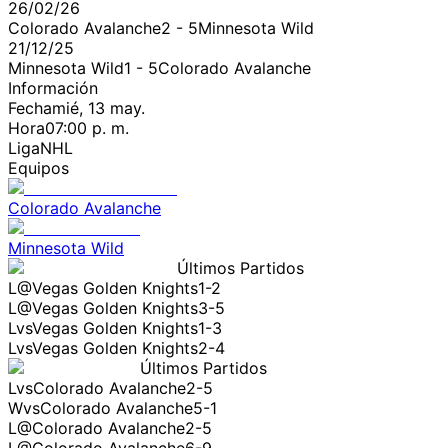
26/02/26
Colorado Avalanche
2
-
5
Minnesota Wild
21/12/25
Minnesota Wild
1
-
5
Colorado Avalanche
Información
Fecha
mié, 13 may.
Hora
07:00 p. m.
Liga
NHL
Equipos
Colorado Avalanche
Minnesota Wild
Últimos Partidos
L
@
Vegas Golden Knights
1-2
L
@
Vegas Golden Knights
3-5
L
vs
Vegas Golden Knights
1-3
L
vs
Vegas Golden Knights
2-4
Últimos Partidos
L
vs
Colorado Avalanche
2-5
W
vs
Colorado Avalanche
5-1
L
@
Colorado Avalanche
2-5