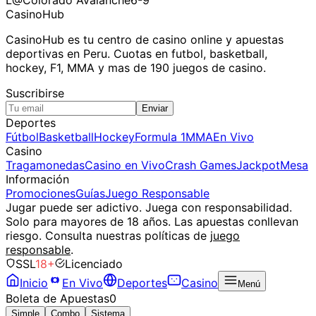
L
@
Colorado Avalanche
6-9
CasinoHub
CasinoHub es tu centro de casino online y apuestas
deportivas en Peru. Cuotas en futbol, basketball,
hockey, F1, MMA y mas de 190 juegos de casino.
Suscribirse
Enviar
Deportes
Fútbol
Basketball
Hockey
Formula 1
MMA
En Vivo
Casino
Tragamonedas
Casino en Vivo
Crash Games
Jackpot
Mesa
Información
Promociones
Guías
Juego Responsable
Jugar puede ser adictivo. Juega con responsabilidad.
Solo para mayores de 18 años. Las apuestas conllevan
riesgo. Consulta nuestras políticas de
juego
responsable
.
SSL
18+
Licenciado
Inicio
En Vivo
Deportes
Casino
Menú
Boleta de Apuestas
0
Simple
Combo
Sistema