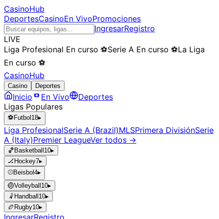
CasinoHub
Deportes
Casino
En Vivo
Promociones
Ingresar
Registro
LIVE
Liga Profesional
En curso
⚽
Serie A
En curso
⚽
La Liga
En curso
⚽
CasinoHub
Casino
Deportes
Inicio
En Vivo
Deportes
Ligas Populares
⚽
Futbol
18
▸
Liga Profesional
Serie A (Brazil)
MLS
Primera División
Serie
A (Italy)
Premier League
Ver todos →
🏀
Basketball
10
▸
🏒
Hockey
7
▸
⚾
Beisbol
4
▸
🏐
Volleyball
10
▸
🤾
Handball
10
▸
🏉
Rugby
10
▸
Ingresar
Registro