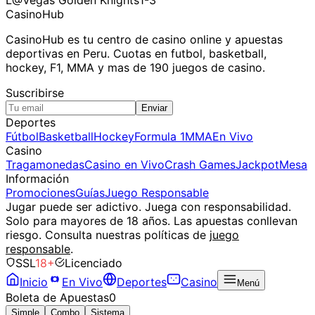
L
@
Vegas Golden Knights
1-3
CasinoHub
CasinoHub es tu centro de casino online y apuestas
deportivas en Peru. Cuotas en futbol, basketball,
hockey, F1, MMA y mas de 190 juegos de casino.
Suscribirse
Enviar
Deportes
Fútbol
Basketball
Hockey
Formula 1
MMA
En Vivo
Casino
Tragamonedas
Casino en Vivo
Crash Games
Jackpot
Mesa
Información
Promociones
Guías
Juego Responsable
Jugar puede ser adictivo. Juega con responsabilidad.
Solo para mayores de 18 años. Las apuestas conllevan
riesgo. Consulta nuestras políticas de
juego
responsable
.
SSL
18+
Licenciado
Inicio
En Vivo
Deportes
Casino
Menú
Boleta de Apuestas
0
Simple
Combo
Sistema