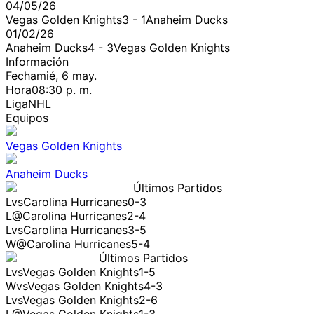
04/05/26
Vegas Golden Knights
3
-
1
Anaheim Ducks
01/02/26
Anaheim Ducks
4
-
3
Vegas Golden Knights
Información
Fecha
mié, 6 may.
Hora
08:30 p. m.
Liga
NHL
Equipos
Vegas Golden Knights
Anaheim Ducks
Últimos Partidos
L
vs
Carolina Hurricanes
0-3
L
@
Carolina Hurricanes
2-4
L
vs
Carolina Hurricanes
3-5
W
@
Carolina Hurricanes
5-4
Últimos Partidos
L
vs
Vegas Golden Knights
1-5
W
vs
Vegas Golden Knights
4-3
L
vs
Vegas Golden Knights
2-6