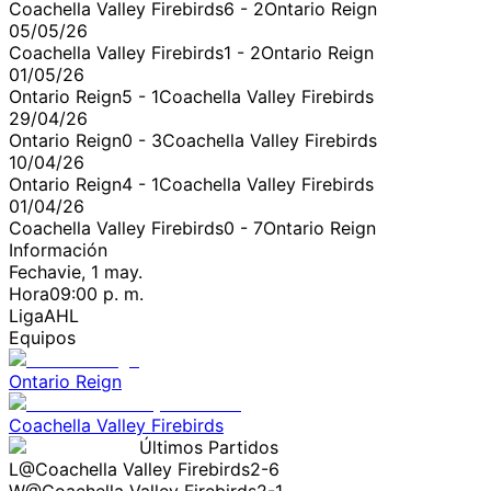
Coachella Valley Firebirds
6
-
2
Ontario Reign
05/05/26
Coachella Valley Firebirds
1
-
2
Ontario Reign
01/05/26
Ontario Reign
5
-
1
Coachella Valley Firebirds
29/04/26
Ontario Reign
0
-
3
Coachella Valley Firebirds
10/04/26
Ontario Reign
4
-
1
Coachella Valley Firebirds
01/04/26
Coachella Valley Firebirds
0
-
7
Ontario Reign
Información
Fecha
vie, 1 may.
Hora
09:00 p. m.
Liga
AHL
Equipos
Ontario Reign
Coachella Valley Firebirds
Últimos Partidos
L
@
Coachella Valley Firebirds
2-6