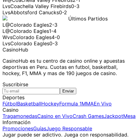
W
@
Coachella Valley Firebirds
2-1
L
vs
Coachella Valley Firebirds
0-3
L
vs
Abbotsford Canucks
0-2
Últimos Partidos
L
@
Colorado Eagles
2-3
L
@
Colorado Eagles
1-4
W
vs
Colorado Eagles
4-0
L
vs
Colorado Eagles
0-3
CasinoHub
CasinoHub es tu centro de casino online y apuestas
deportivas en Peru. Cuotas en futbol, basketball,
hockey, F1, MMA y mas de 190 juegos de casino.
Suscribirse
Enviar
Deportes
Fútbol
Basketball
Hockey
Formula 1
MMA
En Vivo
Casino
Tragamonedas
Casino en Vivo
Crash Games
Jackpot
Mesa
Información
Promociones
Guías
Juego Responsable
Jugar puede ser adictivo. Juega con responsabilidad.