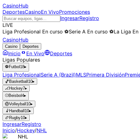
CasinoHub
Deportes
Casino
En Vivo
Promociones
Ingresar
Registro
LIVE
Liga Profesional
En curso
⚽
Serie A
En curso
⚽
La Liga
En
CasinoHub
Casino
Deportes
Inicio
En Vivo
Deportes
Ligas Populares
⚽
Futbol
18
▸
Liga Profesional
Serie A (Brazil)
MLS
Primera División
Premi
🏀
Basketball
10
▸
🏒
Hockey
7
▸
⚾
Beisbol
4
▸
🏐
Volleyball
10
▸
🤾
Handball
10
▸
🏉
Rugby
10
▸
Ingresar
Registro
Inicio
/
Hockey
/
NHL
NHL