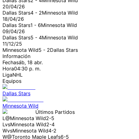
Dallas Stars
2
-
4
Minnesota Wild
20/04/26
Dallas Stars
4
-
2
Minnesota Wild
18/04/26
Dallas Stars
1
-
6
Minnesota Wild
09/04/26
Dallas Stars
5
-
4
Minnesota Wild
11/12/25
Minnesota Wild
5
-
2
Dallas Stars
Información
Fecha
sáb, 18 abr.
Hora
04:30 p. m.
Liga
NHL
Equipos
Dallas Stars
Minnesota Wild
Últimos Partidos
L
@
Minnesota Wild
2-5
L
vs
Minnesota Wild
2-4
W
vs
Minnesota Wild
4-2
W
@
Toronto Maple Leafs
6-5