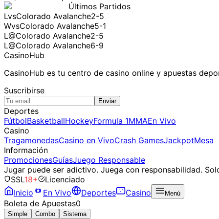
Últimos Partidos
L
vs
Colorado Avalanche
2-5
W
vs
Colorado Avalanche
5-1
L
@
Colorado Avalanche
2-5
L
@
Colorado Avalanche
6-9
CasinoHub
CasinoHub es tu centro de casino online y apuestas depor
Suscribirse
Enviar
Deportes
Fútbol
Basketball
Hockey
Formula 1
MMA
En Vivo
Casino
Tragamonedas
Casino en Vivo
Crash Games
Jackpot
Mesa
Información
Promociones
Guías
Juego Responsable
Jugar puede ser adictivo. Juega con responsabilidad. Sol
SSL
18+
Licenciado
Inicio
En Vivo
Deportes
Casino
Menú
Boleta de Apuestas
0
Simple
Combo
Sistema