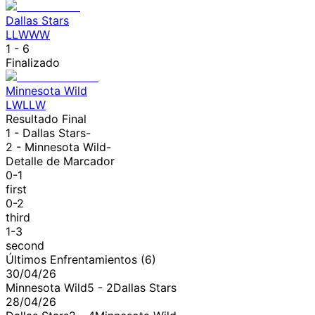
Dallas Stars
L
L
W
W
W
1
-
6
Finalizado
Minnesota Wild
L
W
L
L
W
Resultado Final
1 -
Dallas Stars
-
2 -
Minnesota Wild
-
Detalle de Marcador
0-1
first
0-2
third
1-3
second
Últimos Enfrentamientos (
6
)
30/04/26
Minnesota Wild
5
-
2
Dallas Stars
28/04/26