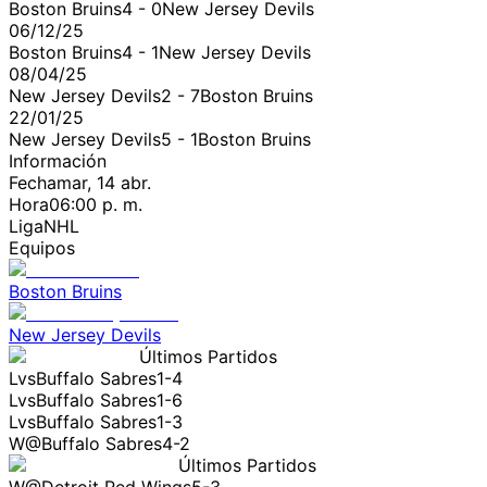
Boston Bruins
4
-
0
New Jersey Devils
06/12/25
Boston Bruins
4
-
1
New Jersey Devils
08/04/25
New Jersey Devils
2
-
7
Boston Bruins
22/01/25
New Jersey Devils
5
-
1
Boston Bruins
Información
Fecha
mar, 14 abr.
Hora
06:00 p. m.
Liga
NHL
Equipos
Boston Bruins
New Jersey Devils
Últimos Partidos
L
vs
Buffalo Sabres
1-4
L
vs
Buffalo Sabres
1-6
L
vs
Buffalo Sabres
1-3
W
@
Buffalo Sabres
4-2
Últimos Partidos