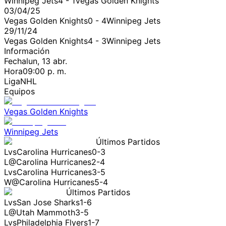
Winnipeg Jets
4
-
1
Vegas Golden Knights
03/04/25
Vegas Golden Knights
0
-
4
Winnipeg Jets
29/11/24
Vegas Golden Knights
4
-
3
Winnipeg Jets
Información
Fecha
lun, 13 abr.
Hora
09:00 p. m.
Liga
NHL
Equipos
Vegas Golden Knights
Winnipeg Jets
Últimos Partidos
L
vs
Carolina Hurricanes
0-3
L
@
Carolina Hurricanes
2-4
L
vs
Carolina Hurricanes
3-5
W
@
Carolina Hurricanes
5-4
Últimos Partidos
L
vs
San Jose Sharks
1-6
L
@
Utah Mammoth
3-5
L
vs
Philadelphia Flyers
1-7