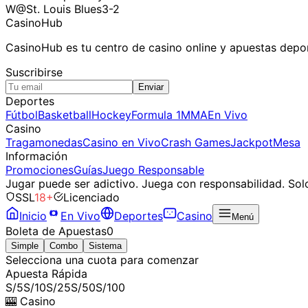
W
@
St. Louis Blues
3-2
CasinoHub
CasinoHub es tu centro de casino online y apuestas depor
Suscribirse
Enviar
Deportes
Fútbol
Basketball
Hockey
Formula 1
MMA
En Vivo
Casino
Tragamonedas
Casino en Vivo
Crash Games
Jackpot
Mesa
Información
Promociones
Guías
Juego Responsable
Jugar puede ser adictivo. Juega con responsabilidad. Sol
SSL
18+
Licenciado
Inicio
En Vivo
Deportes
Casino
Menú
Boleta de Apuestas
0
Simple
Combo
Sistema
Selecciona una cuota para comenzar
Apuesta Rápida
S/5
S/10
S/25
S/50
S/100
🎰 Casino