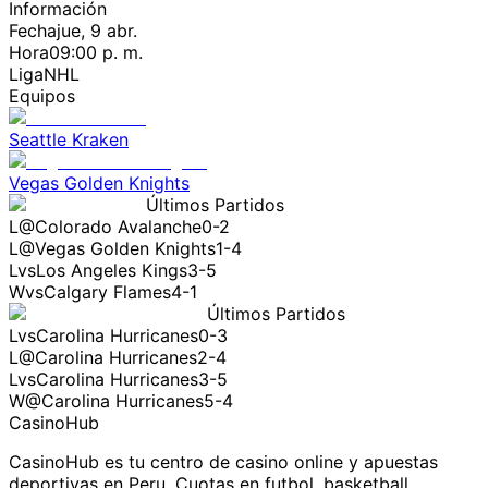
Información
Fecha
jue, 9 abr.
Hora
09:00 p. m.
Liga
NHL
Equipos
Seattle Kraken
Vegas Golden Knights
Últimos Partidos
L
@
Colorado Avalanche
0-2
L
@
Vegas Golden Knights
1-4
L
vs
Los Angeles Kings
3-5
W
vs
Calgary Flames
4-1
Últimos Partidos
L
vs
Carolina Hurricanes
0-3
L
@
Carolina Hurricanes
2-4
L
vs
Carolina Hurricanes
3-5
W
@
Carolina Hurricanes
5-4
CasinoHub
CasinoHub es tu centro de casino online y apuestas
deportivas en Peru. Cuotas en futbol, basketball,