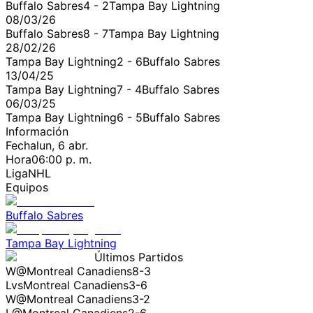
Buffalo Sabres
4
-
2
Tampa Bay Lightning
08/03/26
Buffalo Sabres
8
-
7
Tampa Bay Lightning
28/02/26
Tampa Bay Lightning
2
-
6
Buffalo Sabres
13/04/25
Tampa Bay Lightning
7
-
4
Buffalo Sabres
06/03/25
Tampa Bay Lightning
6
-
5
Buffalo Sabres
Información
Fecha
lun, 6 abr.
Hora
06:00 p. m.
Liga
NHL
Equipos
Buffalo Sabres
Tampa Bay Lightning
Últimos Partidos
W
@
Montreal Canadiens
8-3
L
vs
Montreal Canadiens
3-6
W
@
Montreal Canadiens
3-2