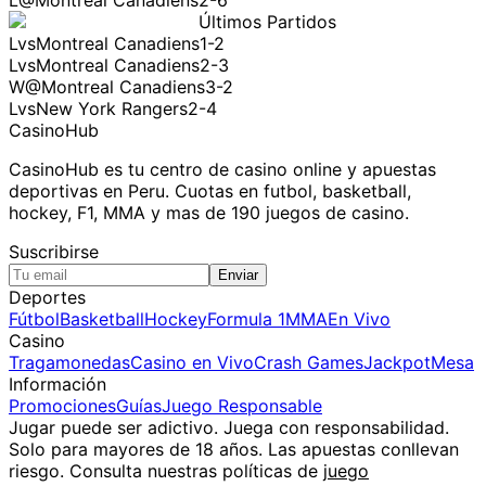
L
@
Montreal Canadiens
2-6
Últimos Partidos
L
vs
Montreal Canadiens
1-2
L
vs
Montreal Canadiens
2-3
W
@
Montreal Canadiens
3-2
L
vs
New York Rangers
2-4
CasinoHub
CasinoHub es tu centro de casino online y apuestas
deportivas en Peru. Cuotas en futbol, basketball,
hockey, F1, MMA y mas de 190 juegos de casino.
Suscribirse
Enviar
Deportes
Fútbol
Basketball
Hockey
Formula 1
MMA
En Vivo
Casino
Tragamonedas
Casino en Vivo
Crash Games
Jackpot
Mesa
Información
Promociones
Guías
Juego Responsable
Jugar puede ser adictivo. Juega con responsabilidad.
Solo para mayores de 18 años. Las apuestas conllevan
riesgo. Consulta nuestras políticas de
juego