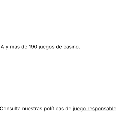
MA y mas de 190 juegos de casino.
Consulta nuestras políticas de
juego responsable
.