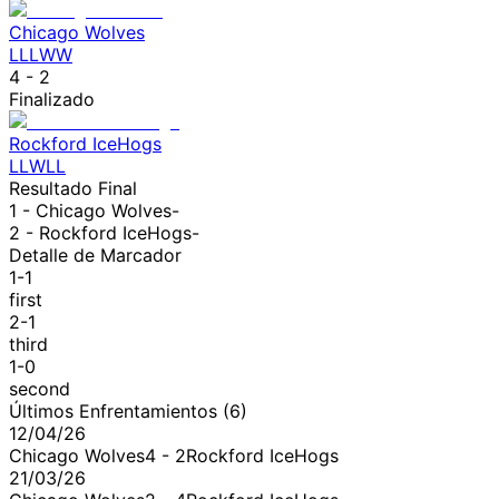
Chicago Wolves
L
L
L
W
W
4
-
2
Finalizado
Rockford IceHogs
L
L
W
L
L
Resultado Final
1 -
Chicago Wolves
-
2 -
Rockford IceHogs
-
Detalle de Marcador
1-1
first
2-1
third
1-0
second
Últimos Enfrentamientos (
6
)
12/04/26
Chicago Wolves
4
-
2
Rockford IceHogs
21/03/26