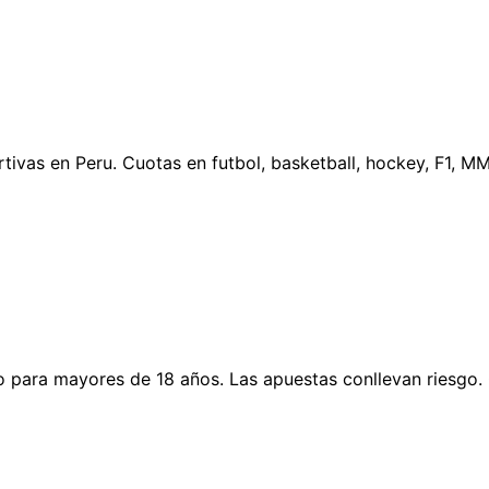
tivas en Peru. Cuotas en futbol, basketball, hockey, F1, M
o para mayores de 18 años. Las apuestas conllevan riesgo. 