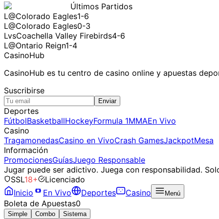
Últimos Partidos
L
@
Colorado Eagles
1-6
L
@
Colorado Eagles
0-3
L
vs
Coachella Valley Firebirds
4-6
L
@
Ontario Reign
1-4
CasinoHub
CasinoHub es tu centro de casino online y apuestas depor
Suscribirse
Enviar
Deportes
Fútbol
Basketball
Hockey
Formula 1
MMA
En Vivo
Casino
Tragamonedas
Casino en Vivo
Crash Games
Jackpot
Mesa
Información
Promociones
Guías
Juego Responsable
Jugar puede ser adictivo. Juega con responsabilidad. Sol
SSL
18+
Licenciado
Inicio
En Vivo
Deportes
Casino
Menú
Boleta de Apuestas
0
Simple
Combo
Sistema