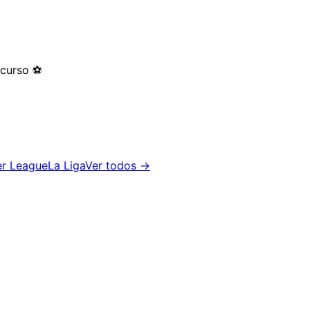
 curso
⚽
er League
La Liga
Ver todos →