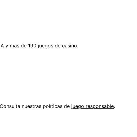
MA y mas de 190 juegos de casino.
Consulta nuestras políticas de
juego responsable
.