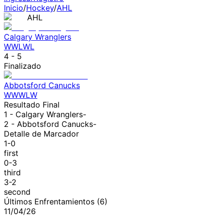
Inicio
/
Hockey
/
AHL
AHL
Calgary Wranglers
W
W
L
W
L
4
-
5
Finalizado
Abbotsford Canucks
W
W
W
L
W
Resultado Final
1 -
Calgary Wranglers
-
2 -
Abbotsford Canucks
-
Detalle de Marcador
1-0
first
0-3
third
3-2
second
Últimos Enfrentamientos (
6
)
11/04/26