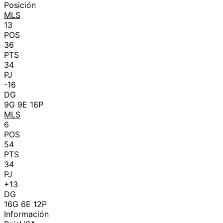
Posición
MLS
13
POS
36
PTS
34
PJ
-16
DG
9
G
9
E
16
P
MLS
6
POS
54
PTS
34
PJ
+13
DG
16
G
6
E
12
P
Información