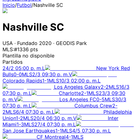
Inicio
/
Futbol
/
Nashville SC
Nashville SC
USA
· Fundado 2020
· GEODIS Park
MLS
:
#
13
36
pts
Plantilla no disponible
Partidos
24/2
05:00 p. m.
L
New York Red
Bulls
0-0
MLS
2/3
09:30 p. m.
V
Colorado Rapids
1-1
MLS
10/3
02:00 p. m.
L
Los Angeles Galaxy
2-2
MLS
16/3
07:30 p. m.
L
Charlotte
2-1
MLS
23/3
09:30
p. m.
V
Los Angeles FC
0-5
MLS
30/3
07:30 p. m.
L
Columbus Crew
2-
2
MLS
6/4
07:30 p. m.
L
Philadelphia
Union
1-2
MLS
20/4
06:30 p. m.
V
Inter
Miami
1-3
MLS
27/4
07:30 p. m.
L
San Jose Earthquakes
1-1
MLS
4/5
07:30 p. m.
L
CF Montreal
4-1
MLS