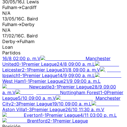
30/05/16
J. Lewis
Fulham
→
Cardiff
N/A
13/05/16
C. Baird
Fulham
→
Derby
N/A
17/02/16
C. Baird
Derby
→
Fulham
Loan
Partidos
16/8
02:00 p. m.
V
Manchester
United
0-1
Premier League
24/8
09:00 a. m.
L
Leicester
2-1
Premier League
31/8
09:00 a. m.
V
Ipswich
1-1
Premier League
14/9
09:00 a. m.
L
West Ham
1-1
Premier League
21/9
09:00 a. m.
L
Newcastle
3-1
Premier League
28/9
09:00
a. m.
V
Nottingham Forest
1-0
Premier
League
5/10
09:00 a. m.
V
Manchester
City
2-3
Premier League
19/10
09:00 a. m.
L
Aston Villa
1-3
Premier League
26/10
11:30 a. m.
V
Everton
1-1
Premier League
4/11
03:00 p. m.
L
Brentford
2-1
Premier League
Posición