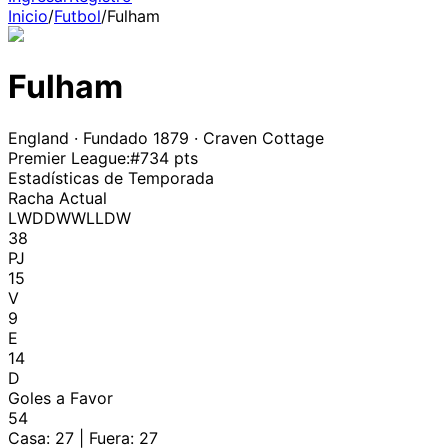
Inicio
/
Futbol
/
Fulham
Fulham
England
· Fundado 1879
· Craven Cottage
Premier League
:
#
7
34
pts
Estadísticas de Temporada
Racha Actual
L
W
D
D
W
W
L
L
D
W
38
PJ
15
V
9
E
14
D
Goles a Favor
54
Casa:
27
| Fuera:
27