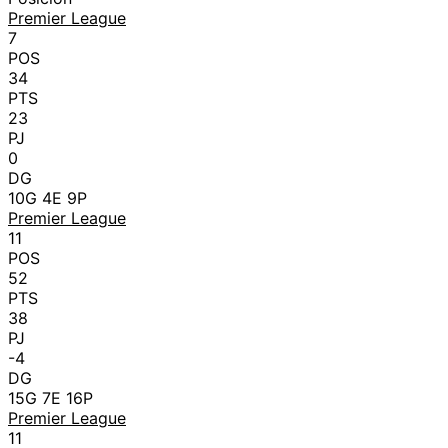
Premier League
7
POS
34
PTS
23
PJ
0
DG
10
G
4
E
9
P
Premier League
11
POS
52
PTS
38
PJ
-4
DG
15
G
7
E
16
P
Premier League
11