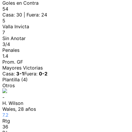
Goles en Contra
54
Casa:
30
| Fuera:
24
5
Valla Invicta
7
Sin Anotar
3
/
4
Penales
1.4
Prom. GF
Mayores Victorias
Casa:
3-1
Fuera:
0-2
Plantilla (
4
)
Otros
-
H. Wilson
Wales
, 28 años
7.2
Rtg
36