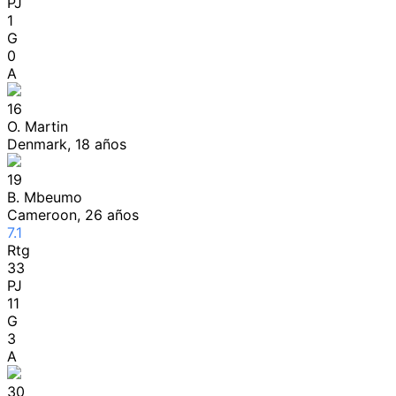
PJ
1
G
0
A
16
O. Martin
Denmark
, 18 años
19
B. Mbeumo
Cameroon
, 26 años
7.1
Rtg
33
PJ
11
G
3
A
30