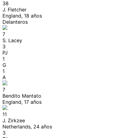
38
J. Fletcher
England
, 18 años
Delanteros
7
S. Lacey
3
PJ
1
G
1
A
7
Bendito Mantato
England
, 17 años
11
J. Zirkzee
Netherlands
, 24 años
3