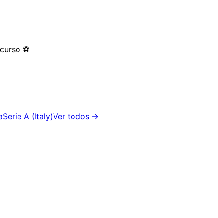
 curso
⚽
a
Serie A (Italy)
Ver todos →