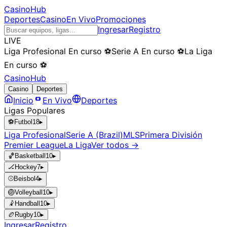
CasinoHub
Deportes
Casino
En Vivo
Promociones
Ingresar
Registro
LIVE
Liga Profesional
En curso
⚽
Serie A
En curso
⚽
La Liga
En curso
⚽
CasinoHub
Casino
Deportes
Inicio
En Vivo
Deportes
Ligas Populares
⚽
Futbol
18
▸
Liga Profesional
Serie A (Brazil)
MLS
Primera División
Premier League
La Liga
Ver todos →
🏀
Basketball
10
▸
🏒
Hockey
7
▸
⚾
Beisbol
4
▸
🏐
Volleyball
10
▸
🤾
Handball
10
▸
🏉
Rugby
10
▸
Ingresar
Registro