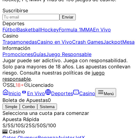
Suscribirse
Enviar
Deportes
Fútbol
Basketball
Hockey
Formula 1
MMA
En Vivo
Casino
Tragamonedas
Casino en Vivo
Crash Games
Jackpot
Mesa
Información
Promociones
Guías
Juego Responsable
Jugar puede ser adictivo. Juega con responsabilidad.
Solo para mayores de 18 años. Las apuestas conllevan
riesgo. Consulta nuestras políticas de
juego
responsable
.
SSL
18+
Licenciado
Inicio
En Vivo
Deportes
Casino
Menú
Boleta de Apuestas
0
Simple
Combo
Sistema
Selecciona una cuota para comenzar
Apuesta Rápida
S/5
S/10
S/25
S/50
S/100
🎰 Casino
Gates Olympus
Bonanza
Aviator
JetX