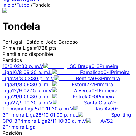
Inicio
/
Futbol
/
Tondela
Tondela
Portugal
· Estádio João Cardoso
Primeira Liga
:
#
17
28
pts
Plantilla no disponible
Partidos
10/8
02:30 p. m.
V
SC Braga
0-3
Primeira
Liga
16/8
09:30 a. m.
L
Famalicao
0-1
Primeira
Liga
23/8
02:30 p. m.
V
Benfica
0-3
Primeira
Liga
31/8
09:30 a. m.
L
Estoril
2-2
Primeira
Liga
12/9
02:15 p. m.
V
Alverca
0-1
Primeira
Liga
21/9
09:30 a. m.
L
Estrela
0-0
Primeira
Liga
27/9
10:30 a. m.
V
Santa Clara
2-
1
Primeira Liga
5/10
11:30 a. m.
V
Rio Ave
0-
3
Primeira Liga
26/10
01:00 p. m.
L
Sporting
CP
0-3
Primeira Liga
2/11
10:30 a. m.
V
AVS
2-
2
Primeira Liga
Posición