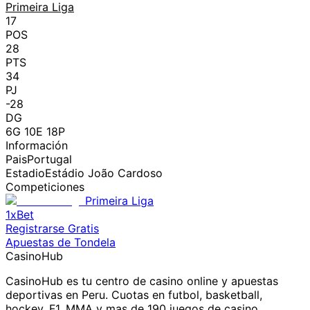
Primeira Liga
17
POS
28
PTS
34
PJ
-28
DG
6
G
10
E
18
P
Información
Pais
Portugal
Estadio
Estádio João Cardoso
Competiciones
Primeira Liga
1xBet
Registrarse Gratis
Apuestas de
Tondela
CasinoHub
CasinoHub es tu centro de casino online y apuestas
deportivas en Peru. Cuotas en futbol, basketball,
hockey, F1, MMA y mas de 190 juegos de casino.