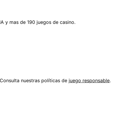
MA y mas de 190 juegos de casino.
Consulta nuestras políticas de
juego responsable
.