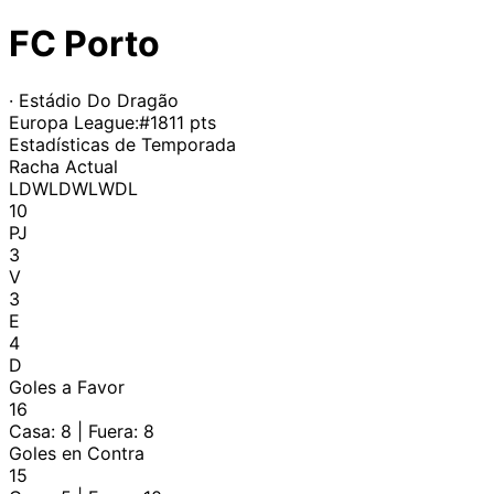
FC Porto
· Estádio Do Dragão
Europa League
:
#
18
11
pts
Estadísticas de Temporada
Racha Actual
L
D
W
L
D
W
L
W
D
L
10
PJ
3
V
3
E
4
D
Goles a Favor
16
Casa:
8
| Fuera:
8
Goles en Contra
15