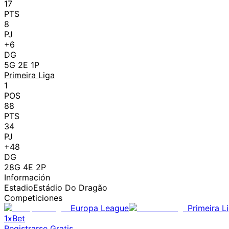
17
PTS
8
PJ
+6
DG
5
G
2
E
1
P
Primeira Liga
1
POS
88
PTS
34
PJ
+48
DG
28
G
4
E
2
P
Información
Estadio
Estádio Do Dragão
Competiciones
Europa League
Primeira L
1xBet
Registrarse Gratis