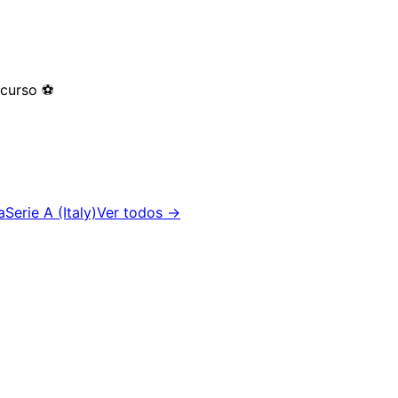
 curso
⚽
a
Serie A (Italy)
Ver todos →