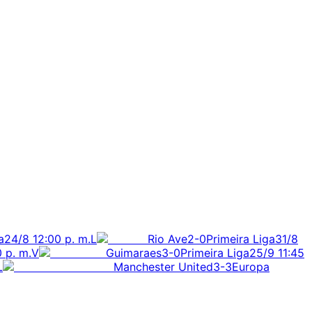
a
24/8
12:00 p. m.
L
Rio Ave
2-0
Primeira Liga
31/8
 p. m.
V
Guimaraes
3-0
Primeira Liga
25/9
11:45
L
Manchester United
3-3
Europa