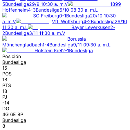
5
Bundesliga
29/9
10:30 a. m.
V
1899
Hoffenheim
4-3
Bundesliga
5/10
08:30 a. m.
L
SC Freiburg
0-1
Bundesliga
20/10
10:30
a. m.
V
VfL Wolfsburg
4-2
Bundesliga
26/10
11:30 a. m.
L
Bayer Leverkusen
2-
2
Bundesliga
3/11
11:30 a. m.
V
Borussia
Mönchengladbach
1-4
Bundesliga
9/11
09:30 a. m.
L
Holstein Kiel
2-1
Bundesliga
Posición
Bundesliga
15
POS
18
PTS
18
PJ
-14
DG
4
G
6
E
8
P
Bundesliga
8