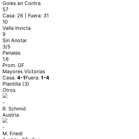
Goles en Contra
57
Casa:
26
| Fuera:
31
10
Valla Invicta
9
Sin Anotar
3
/
5
Penales
1.6
Prom. GF
Mayores Victorias
Casa:
4-1
Fuera:
1-4
Plantilla (
3
)
Otros
-
R. Schmid
Austria
-
M. Friedl