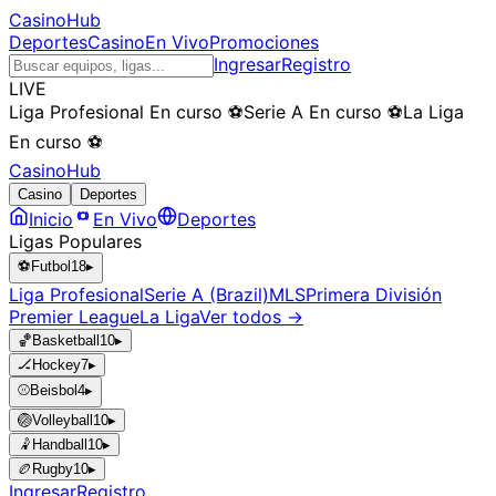
CasinoHub
Deportes
Casino
En Vivo
Promociones
Ingresar
Registro
LIVE
Liga Profesional
En curso
⚽
Serie A
En curso
⚽
La Liga
En curso
⚽
CasinoHub
Casino
Deportes
Inicio
En Vivo
Deportes
Ligas Populares
⚽
Futbol
18
▸
Liga Profesional
Serie A (Brazil)
MLS
Primera División
Premier League
La Liga
Ver todos →
🏀
Basketball
10
▸
🏒
Hockey
7
▸
⚾
Beisbol
4
▸
🏐
Volleyball
10
▸
🤾
Handball
10
▸
🏉
Rugby
10
▸
Ingresar
Registro