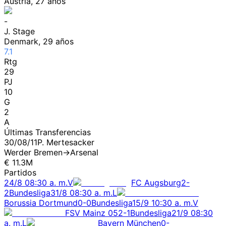
Austria
, 27 años
-
J. Stage
Denmark
, 29 años
7.1
Rtg
29
PJ
10
G
2
A
Últimas Transferencias
30/08/11
P. Mertesacker
Werder Bremen
→
Arsenal
€ 11.3M
Partidos
24/8
08:30 a. m.
V
FC Augsburg
2-
2
Bundesliga
31/8
08:30 a. m.
L
Borussia Dortmund
0-0
Bundesliga
15/9
10:30 a. m.
V
FSV Mainz 05
2-1
Bundesliga
21/9
08:30
a. m.
L
Bayern München
0-