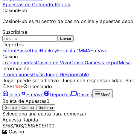
Apuestas de
Colorado Rapids
CasinoHub
CasinoHub es tu centro de casino online y apuestas depor
Suscribirse
Enviar
Deportes
Fútbol
Basketball
Hockey
Formula 1
MMA
En Vivo
Casino
Tragamonedas
Casino en Vivo
Crash Games
Jackpot
Mesa
Información
Promociones
Guías
Juego Responsable
Jugar puede ser adictivo. Juega con responsabilidad. Sol
SSL
18+
Licenciado
Inicio
En Vivo
Deportes
Casino
Menú
Boleta de Apuestas
0
Simple
Combo
Sistema
Selecciona una cuota para comenzar
Apuesta Rápida
S/5
S/10
S/25
S/50
S/100
🎰 Casino