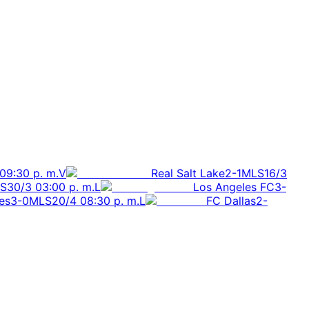
09:30 p. m.
V
Real Salt Lake
2-1
MLS
16/3
S
30/3
03:00 p. m.
L
Los Angeles FC
3-
es
3-0
MLS
20/4
08:30 p. m.
L
FC Dallas
2-