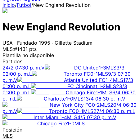
Inicio
/
Futbol
/
New England Revolution
New England Revolution
USA
· Fundado 1995
· Gillette Stadium
MLS
:
#
14
31
pts
Plantilla no disponible
Partidos
24/2
07:30 p. m.
V
DC United
1-3
MLS
3/3
02:00 p. m.
L
Toronto FC
0-1
MLS
9/3
07:30
p. m.
V
Atlanta United FC
1-4
MLS
17/3
01:00 p. m.
L
FC Cincinnati
1-2
MLS
23/3
01:00 p. m.
L
Chicago Fire
1-1
MLS
6/4
06:30
p. m.
L
Charlotte
1-0
MLS
13/4
06:30 p. m.
V
New York City FC
0-2
MLS
20/4
06:30
p. m.
V
Toronto FC
0-1
MLS
27/4
06:30 p. m.
L
Inter Miami
1-4
MLS
4/5
07:30 p. m.
V
Chicago Fire
1-0
MLS
Posición
MLS