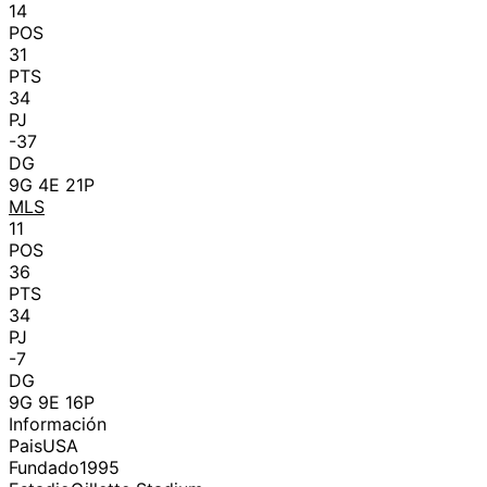
14
POS
31
PTS
34
PJ
-37
DG
9
G
4
E
21
P
MLS
11
POS
36
PTS
34
PJ
-7
DG
9
G
9
E
16
P
Información
Pais
USA
Fundado
1995