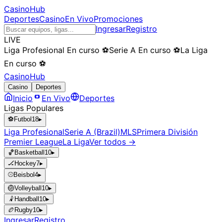
CasinoHub
Deportes
Casino
En Vivo
Promociones
Ingresar
Registro
LIVE
Liga Profesional
En curso
⚽
Serie A
En curso
⚽
La Liga
En curso
⚽
CasinoHub
Casino
Deportes
Inicio
En Vivo
Deportes
Ligas Populares
⚽
Futbol
18
▸
Liga Profesional
Serie A (Brazil)
MLS
Primera División
Premier League
La Liga
Ver todos →
🏀
Basketball
10
▸
🏒
Hockey
7
▸
⚾
Beisbol
4
▸
🏐
Volleyball
10
▸
🤾
Handball
10
▸
🏉
Rugby
10
▸
Ingresar
Registro