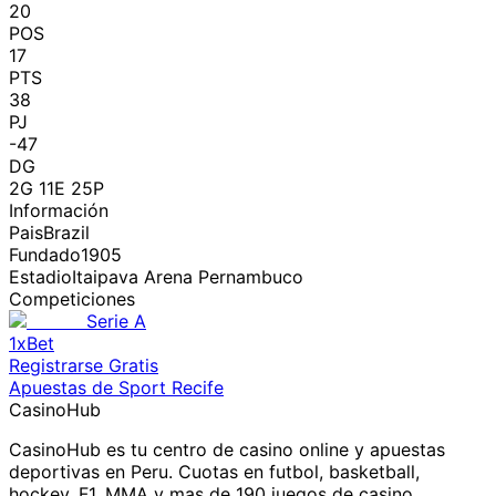
20
POS
17
PTS
38
PJ
-47
DG
2
G
11
E
25
P
Información
Pais
Brazil
Fundado
1905
Estadio
Itaipava Arena Pernambuco
Competiciones
Serie A
1xBet
Registrarse Gratis
Apuestas de
Sport Recife
CasinoHub
CasinoHub es tu centro de casino online y apuestas
deportivas en Peru. Cuotas en futbol, basketball,
hockey, F1, MMA y mas de 190 juegos de casino.