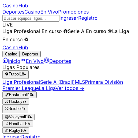
CasinoHub
Deportes
Casino
En Vivo
Promociones
Ingresar
Registro
LIVE
Liga Profesional
En curso
⚽
Serie A
En curso
⚽
La Liga
En curso
⚽
CasinoHub
Casino
Deportes
Inicio
En Vivo
Deportes
Ligas Populares
⚽
Futbol
18
▸
Liga Profesional
Serie A (Brazil)
MLS
Primera División
Premier League
La Liga
Ver todos →
🏀
Basketball
10
▸
🏒
Hockey
7
▸
⚾
Beisbol
4
▸
🏐
Volleyball
10
▸
🤾
Handball
10
▸
🏉
Rugby
10
▸
Ingresar
Registro