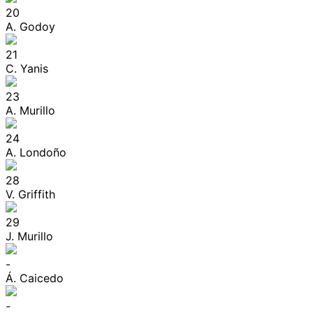
20
A. Godoy
21
C. Yanis
23
A. Murillo
24
A. Londoño
28
V. Griffith
29
J. Murillo
-
Á. Caicedo
-