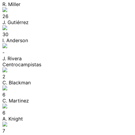
R. Miller
26
J. Gutiérrez
30
I. Anderson
-
J. Rivera
Centrocampistas
2
C. Blackman
6
C. Martinez
6
A. Knight
7