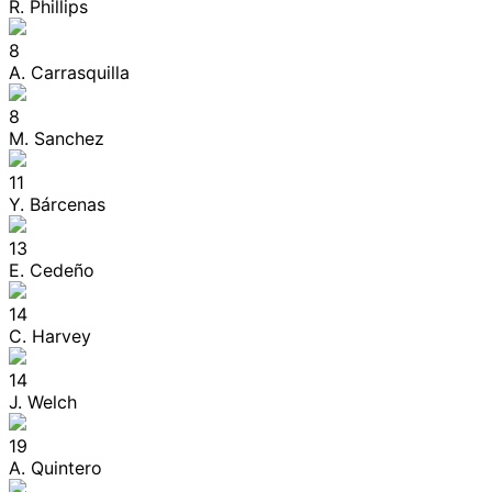
R. Phillips
8
A. Carrasquilla
8
M. Sanchez
11
Y. Bárcenas
13
E. Cedeño
14
C. Harvey
14
J. Welch
19
A. Quintero