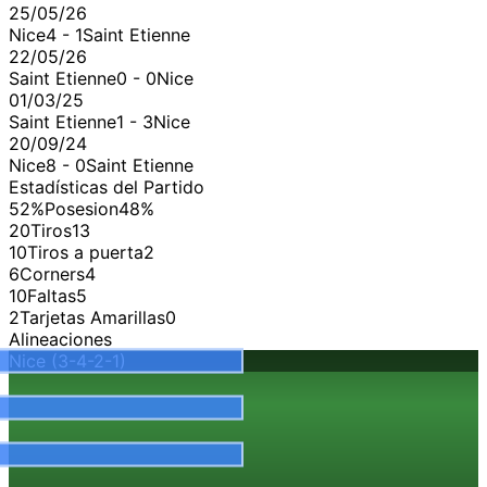
25/05/26
Nice
4
-
1
Saint Etienne
22/05/26
Saint Etienne
0
-
0
Nice
01/03/25
Saint Etienne
1
-
3
Nice
20/09/24
Nice
8
-
0
Saint Etienne
Estadísticas del Partido
52%
Posesion
48%
20
Tiros
13
10
Tiros a puerta
2
6
Corners
4
10
Faltas
5
2
Tarjetas Amarillas
0
Alineaciones
Nice
(3-4-2-1)