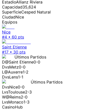
Estadio
Allianz Riviera
Capacidad
35,624
Superficie
Cesped Natural
Ciudad
Nice
Equipos
Nice
#
4
•
60
pts
Saint Etienne
#
17
•
30
pts
Últimos Partidos
D
@
Saint Etienne
0-0
D
vs
Metz
0-0
L
@
Auxerre
1-2
D
vs
Lens
1-1
Últimos Partidos
D
vs
Nice
0-0
L
vs
Toulouse
2-3
W
@
Reims
2-0
L
vs
Monaco
1-3
CasinoHub