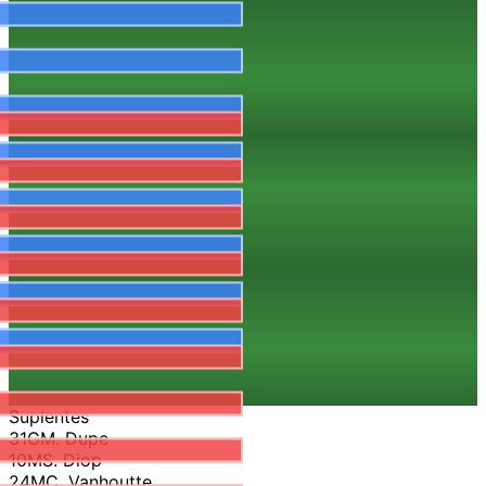
Suplentes
31
G
M. Dupe
10
M
S. Diop
24
M
C. Vanhoutte