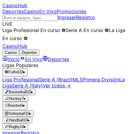
CasinoHub
Deportes
Casino
En Vivo
Promociones
Ingresar
Registro
LIVE
Liga Profesional
En curso
⚽
Serie A
En curso
⚽
La Liga
En curso
⚽
CasinoHub
Casino
Deportes
Inicio
En Vivo
Deportes
Ligas Populares
⚽
Futbol
18
▸
Liga Profesional
Serie A (Brazil)
MLS
Primera División
La
Liga
Serie A (Italy)
Ver todos →
🏀
Basketball
10
▸
🏒
Hockey
7
▸
⚾
Beisbol
4
▸
🏐
Volleyball
10
▸
🤾
Handball
10
▸
🏉
Rugby
10
▸
Ingresar
Registro