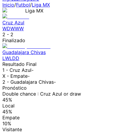
Inicio
/
Futbol
/
Liga MX
Liga MX
Cruz Azul
W
D
W
W
W
2
-
2
Finalizado
Guadalajara Chivas
L
W
L
D
D
Resultado Final
1 -
Cruz Azul
-
X - Empate
-
2 -
Guadalajara Chivas
-
Pronóstico
Double chance : Cruz Azul or draw
45%
Local
45%
Empate
10%
Visitante