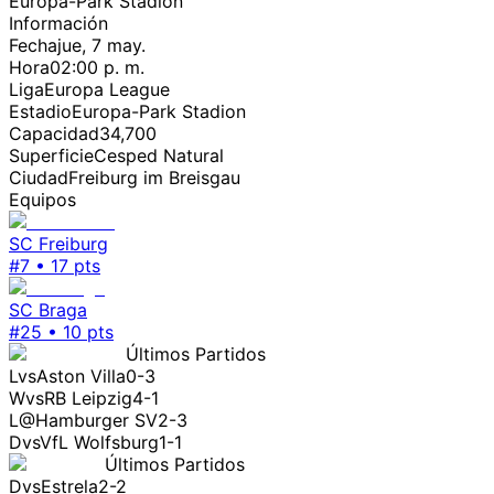
Europa-Park Stadion
Información
Fecha
jue, 7 may.
Hora
02:00 p. m.
Liga
Europa League
Estadio
Europa-Park Stadion
Capacidad
34,700
Superficie
Cesped Natural
Ciudad
Freiburg im Breisgau
Equipos
SC Freiburg
#
7
•
17
pts
SC Braga
#
25
•
10
pts
Últimos Partidos
L
vs
Aston Villa
0-3
W
vs
RB Leipzig
4-1
L
@
Hamburger SV
2-3
D
vs
VfL Wolfsburg
1-1
Últimos Partidos
D
vs
Estrela
2-2