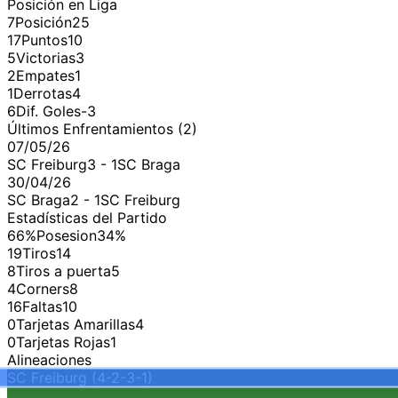
Posición en Liga
7
Posición
25
17
Puntos
10
5
Victorias
3
2
Empates
1
1
Derrotas
4
6
Dif. Goles
-3
Últimos Enfrentamientos (
2
)
07/05/26
SC Freiburg
3
-
1
SC Braga
30/04/26
SC Braga
2
-
1
SC Freiburg
Estadísticas del Partido
66%
Posesion
34%
19
Tiros
14
8
Tiros a puerta
5
4
Corners
8
16
Faltas
10
0
Tarjetas Amarillas
4
0
Tarjetas Rojas
1
Alineaciones
SC Freiburg
(4-2-3-1)