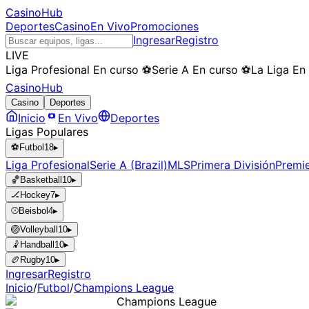
CasinoHub
Deportes
Casino
En Vivo
Promociones
Ingresar
Registro
LIVE
Liga Profesional
En curso
⚽
Serie A
En curso
⚽
La Liga
En
CasinoHub
Casino
Deportes
Inicio
En Vivo
Deportes
Ligas Populares
⚽
Futbol
18
▸
Liga Profesional
Serie A (Brazil)
MLS
Primera División
Premi
🏀
Basketball
10
▸
🏒
Hockey
7
▸
⚾
Beisbol
4
▸
🏐
Volleyball
10
▸
🤾
Handball
10
▸
🏉
Rugby
10
▸
Ingresar
Registro
Inicio
/
Futbol
/
Champions League
Champions League