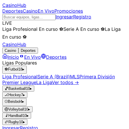
CasinoHub
Deportes
Casino
En Vivo
Promociones
Ingresar
Registro
LIVE
Liga Profesional
En curso
⚽
Serie A
En curso
⚽
La Liga
En curso
⚽
CasinoHub
Casino
Deportes
Inicio
En Vivo
Deportes
Ligas Populares
⚽
Futbol
18
▸
Liga Profesional
Serie A (Brazil)
MLS
Primera División
Premier League
La Liga
Ver todos →
🏀
Basketball
10
▸
🏒
Hockey
7
▸
⚾
Beisbol
4
▸
🏐
Volleyball
10
▸
🤾
Handball
10
▸
🏉
Rugby
10
▸
Ingresar
Registro