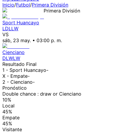
Inicio
/
Futbol
/
Primera División
Primera División
Sport Huancayo
L
D
L
L
W
VS
sáb, 23 may.
•
03:00 p. m.
Cienciano
D
L
W
L
W
Resultado Final
1 -
Sport Huancayo
-
X - Empate
-
2 -
Cienciano
-
Pronóstico
Double chance : draw or Cienciano
10%
Local
45%
Empate
45%
Visitante