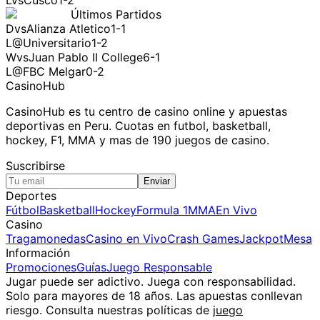
L
vs
Cusco
1-2
Últimos Partidos
D
vs
Alianza Atletico
1-1
L
@
Universitario
1-2
W
vs
Juan Pablo II College
6-1
L
@
FBC Melgar
0-2
CasinoHub
CasinoHub es tu centro de casino online y apuestas
deportivas en Peru. Cuotas en futbol, basketball,
hockey, F1, MMA y mas de 190 juegos de casino.
Suscribirse
Enviar
Deportes
Fútbol
Basketball
Hockey
Formula 1
MMA
En Vivo
Casino
Tragamonedas
Casino en Vivo
Crash Games
Jackpot
Mesa
Información
Promociones
Guías
Juego Responsable
Jugar puede ser adictivo. Juega con responsabilidad.
Solo para mayores de 18 años. Las apuestas conllevan
riesgo. Consulta nuestras políticas de
juego