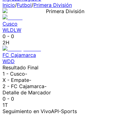
Inicio
/
Futbol
/
Primera División
Primera División
Cusco
W
L
D
L
W
0
-
0
2H
FC Cajamarca
W
D
D
Resultado Final
1 -
Cusco
-
X - Empate
-
2 -
FC Cajamarca
-
Detalle de Marcador
0 - 0
1T
Seguimiento en Vivo
API-Sports