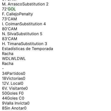
M. Arrasco
Substitution 2
72
'
GOL
F. Callejo
Penalty
73
'
CAM
I. Colman
Substitution 4
80
'
CAM
N. Silva
Substitution 5
83
'
CAM
H. Timana
Substitution 3
Estadísticas de Temporada
Racha
WDLWLDWL
Racha
-
34
Partidos
0
18
Victorias
0
12
V. Local
0
6
V. Visitante
0
50
Goles F
0
44
Goles C
0
9
Valla Invicta
0
8
Sin Anotar
0