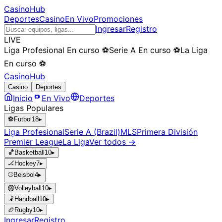
CasinoHub
Deportes
Casino
En Vivo
Promociones
Ingresar
Registro
LIVE
Liga Profesional
En curso
⚽
Serie A
En curso
⚽
La Liga
En curso
⚽
CasinoHub
Casino
Deportes
Inicio
En Vivo
Deportes
Ligas Populares
⚽
Futbol
18
▸
Liga Profesional
Serie A (Brazil)
MLS
Primera División
Premier League
La Liga
Ver todos →
🏀
Basketball
10
▸
🏒
Hockey
7
▸
⚾
Beisbol
4
▸
🏐
Volleyball
10
▸
🤾
Handball
10
▸
🏉
Rugby
10
▸
Ingresar
Registro