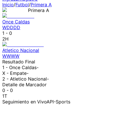
Inicio
/
Futbol
/
Primera A
Primera A
Once Caldas
W
D
D
D
D
1
-
0
2H
Atletico Nacional
W
W
W
W
Resultado Final
1 -
Once Caldas
-
X - Empate
-
2 -
Atletico Nacional
-
Detalle de Marcador
0 - 0
1T
Seguimiento en Vivo
API-Sports