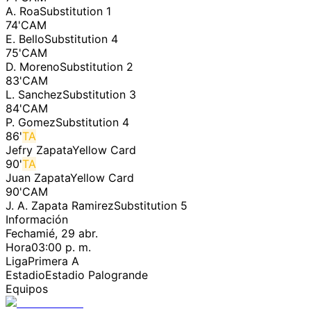
A. Roa
Substitution 1
74
'
CAM
E. Bello
Substitution 4
75
'
CAM
D. Moreno
Substitution 2
83
'
CAM
L. Sanchez
Substitution 3
84
'
CAM
P. Gomez
Substitution 4
86
'
TA
Jefry Zapata
Yellow Card
90
'
TA
Juan Zapata
Yellow Card
90
'
CAM
J. A. Zapata Ramirez
Substitution 5
Información
Fecha
mié, 29 abr.
Hora
03:00 p. m.
Liga
Primera A
Estadio
Estadio Palogrande
Equipos