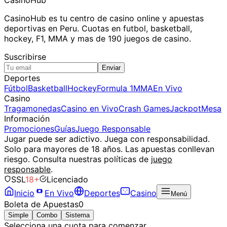
CasinoHub
CasinoHub es tu centro de casino online y apuestas
deportivas en Peru. Cuotas en futbol, basketball,
hockey, F1, MMA y mas de 190 juegos de casino.
Suscribirse
Enviar
Deportes
Fútbol
Basketball
Hockey
Formula 1
MMA
En Vivo
Casino
Tragamonedas
Casino en Vivo
Crash Games
Jackpot
Mesa
Información
Promociones
Guías
Juego Responsable
Jugar puede ser adictivo. Juega con responsabilidad.
Solo para mayores de 18 años. Las apuestas conllevan
riesgo. Consulta nuestras políticas de
juego
responsable
.
SSL
18+
Licenciado
Inicio
En Vivo
Deportes
Casino
Menú
Boleta de Apuestas
0
Simple
Combo
Sistema
Selecciona una cuota para comenzar