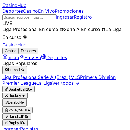
CasinoHub
Deportes
Casino
En Vivo
Promociones
Ingresar
Registro
LIVE
Liga Profesional
En curso
⚽
Serie A
En curso
⚽
La Liga
En curso
⚽
CasinoHub
Casino
Deportes
Inicio
En Vivo
Deportes
Ligas Populares
⚽
Futbol
18
▸
Liga Profesional
Serie A (Brazil)
MLS
Primera División
Premier League
La Liga
Ver todos →
🏀
Basketball
10
▸
🏒
Hockey
7
▸
⚾
Beisbol
4
▸
🏐
Volleyball
10
▸
🤾
Handball
10
▸
🏉
Rugby
10
▸
Ingresar
Registro