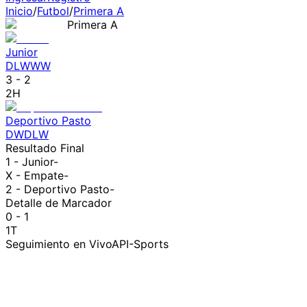
Inicio
/
Futbol
/
Primera A
Primera A
Junior
D
L
W
W
W
3
-
2
2H
Deportivo Pasto
D
W
D
L
W
Resultado Final
1 -
Junior
-
X - Empate
-
2 -
Deportivo Pasto
-
Detalle de Marcador
0 - 1
1T
Seguimiento en Vivo
API-Sports