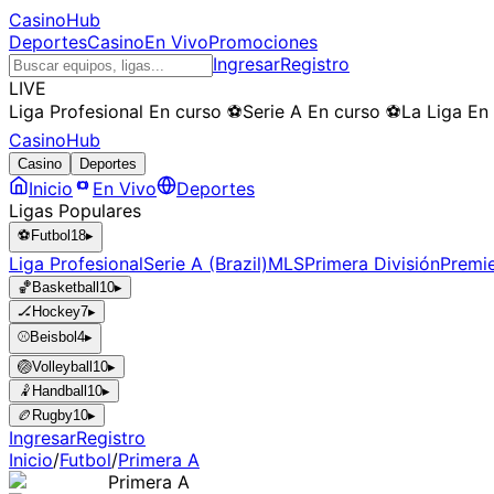
CasinoHub
Deportes
Casino
En Vivo
Promociones
Ingresar
Registro
LIVE
Liga Profesional
En curso
⚽
Serie A
En curso
⚽
La Liga
En
CasinoHub
Casino
Deportes
Inicio
En Vivo
Deportes
Ligas Populares
⚽
Futbol
18
▸
Liga Profesional
Serie A (Brazil)
MLS
Primera División
Premi
🏀
Basketball
10
▸
🏒
Hockey
7
▸
⚾
Beisbol
4
▸
🏐
Volleyball
10
▸
🤾
Handball
10
▸
🏉
Rugby
10
▸
Ingresar
Registro
Inicio
/
Futbol
/
Primera A
Primera A