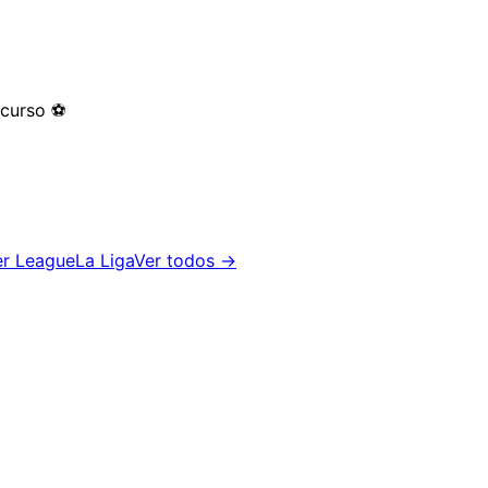
 curso
⚽
er League
La Liga
Ver todos →