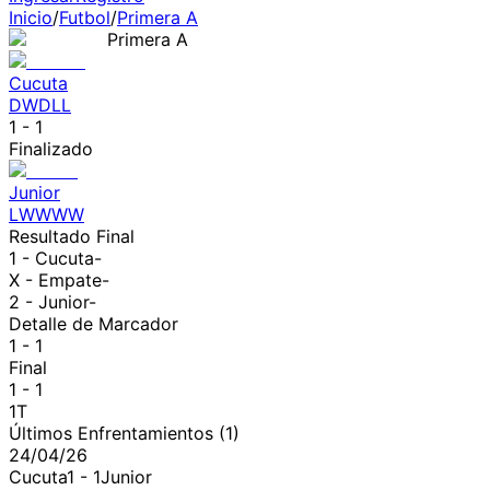
Inicio
/
Futbol
/
Primera A
Primera A
Cucuta
D
W
D
L
L
1
-
1
Finalizado
Junior
L
W
W
W
W
Resultado Final
1 -
Cucuta
-
X - Empate
-
2 -
Junior
-
Detalle de Marcador
1 - 1
Final
1 - 1
1T
Últimos Enfrentamientos (
1
)
24/04/26
Cucuta
1
-
1
Junior