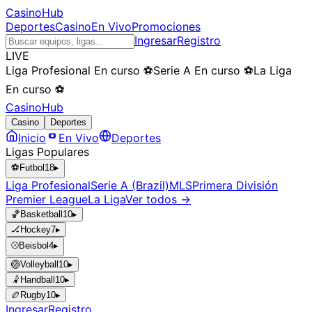
CasinoHub
Deportes
Casino
En Vivo
Promociones
Ingresar
Registro
LIVE
Liga Profesional
En curso
⚽
Serie A
En curso
⚽
La Liga
En curso
⚽
CasinoHub
Casino
Deportes
Inicio
En Vivo
Deportes
Ligas Populares
⚽
Futbol
18
▸
Liga Profesional
Serie A (Brazil)
MLS
Primera División
Premier League
La Liga
Ver todos →
🏀
Basketball
10
▸
🏒
Hockey
7
▸
⚾
Beisbol
4
▸
🏐
Volleyball
10
▸
🤾
Handball
10
▸
🏉
Rugby
10
▸
Ingresar
Registro