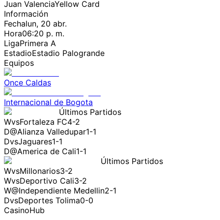
Juan Valencia
Yellow Card
Información
Fecha
lun, 20 abr.
Hora
06:20 p. m.
Liga
Primera A
Estadio
Estadio Palogrande
Equipos
Once Caldas
Internacional de Bogota
Últimos Partidos
W
vs
Fortaleza FC
4-2
D
@
Alianza Valledupar
1-1
D
vs
Jaguares
1-1
D
@
America de Cali
1-1
Últimos Partidos
W
vs
Millonarios
3-2
W
vs
Deportivo Cali
3-2
W
@
Independiente Medellin
2-1
D
vs
Deportes Tolima
0-0
CasinoHub