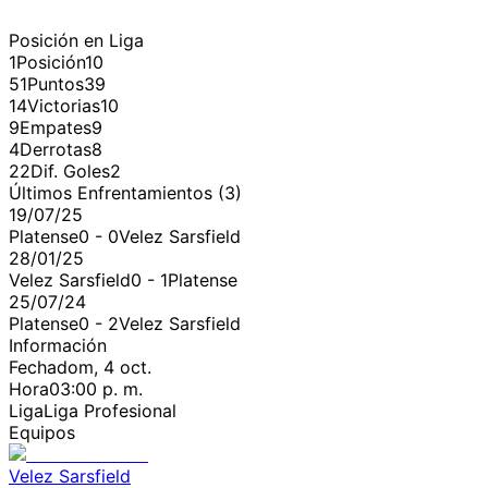
Posición en Liga
1
Posición
10
51
Puntos
39
14
Victorias
10
9
Empates
9
4
Derrotas
8
22
Dif. Goles
2
Últimos Enfrentamientos (
3
)
19/07/25
Platense
0
-
0
Velez Sarsfield
28/01/25
Velez Sarsfield
0
-
1
Platense
25/07/24
Platense
0
-
2
Velez Sarsfield
Información
Fecha
dom, 4 oct.
Hora
03:00 p. m.
Liga
Liga Profesional
Equipos
Velez Sarsfield