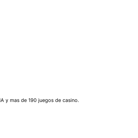
MA y mas de 190 juegos de casino.