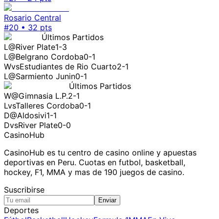
Rosario Central
#
20
•
32
pts
Últimos Partidos
L
@
River Plate
1-3
L
@
Belgrano Cordoba
0-1
W
vs
Estudiantes de Rio Cuarto
2-1
L
@
Sarmiento Junin
0-1
Últimos Partidos
W
@
Gimnasia L.P.
2-1
L
vs
Talleres Cordoba
0-1
D
@
Aldosivi
1-1
D
vs
River Plate
0-0
CasinoHub
CasinoHub es tu centro de casino online y apuestas
deportivas en Peru. Cuotas en futbol, basketball,
hockey, F1, MMA y mas de 190 juegos de casino.
Suscribirse
Enviar
Deportes