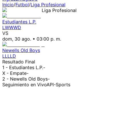
Inicio
/
Futbol
/
Liga Profesional
Liga Profesional
Estudiantes L.P.
L
W
W
W
D
VS
dom, 30 ago.
•
03:00 p. m.
Newells Old Boys
L
L
L
L
D
Resultado Final
1 -
Estudiantes L.P.
-
X - Empate
-
2 -
Newells Old Boys
-
Seguimiento en Vivo
API-Sports