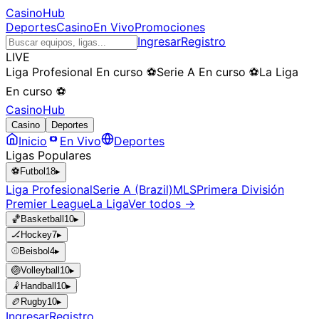
CasinoHub
Deportes
Casino
En Vivo
Promociones
Ingresar
Registro
LIVE
Liga Profesional
En curso
⚽
Serie A
En curso
⚽
La Liga
En curso
⚽
CasinoHub
Casino
Deportes
Inicio
En Vivo
Deportes
Ligas Populares
⚽
Futbol
18
▸
Liga Profesional
Serie A (Brazil)
MLS
Primera División
Premier League
La Liga
Ver todos →
🏀
Basketball
10
▸
🏒
Hockey
7
▸
⚾
Beisbol
4
▸
🏐
Volleyball
10
▸
🤾
Handball
10
▸
🏉
Rugby
10
▸
Ingresar
Registro