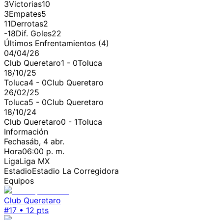
3
Victorias
10
3
Empates
5
11
Derrotas
2
-18
Dif. Goles
22
Últimos Enfrentamientos (
4
)
04/04/26
Club Queretaro
1
-
0
Toluca
18/10/25
Toluca
4
-
0
Club Queretaro
26/02/25
Toluca
5
-
0
Club Queretaro
18/10/24
Club Queretaro
0
-
1
Toluca
Información
Fecha
sáb, 4 abr.
Hora
06:00 p. m.
Liga
Liga MX
Estadio
Estadio La Corregidora
Equipos
Club Queretaro
#
17
•
12
pts