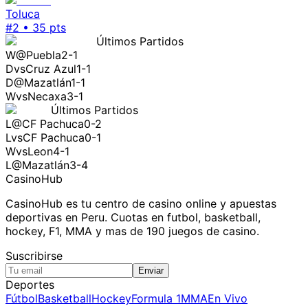
Toluca
#
2
•
35
pts
Últimos Partidos
W
@
Puebla
2-1
D
vs
Cruz Azul
1-1
D
@
Mazatlán
1-1
W
vs
Necaxa
3-1
Últimos Partidos
L
@
CF Pachuca
0-2
L
vs
CF Pachuca
0-1
W
vs
Leon
4-1
L
@
Mazatlán
3-4
CasinoHub
CasinoHub es tu centro de casino online y apuestas
deportivas en Peru. Cuotas en futbol, basketball,
hockey, F1, MMA y mas de 190 juegos de casino.
Suscribirse
Enviar
Deportes
Fútbol
Basketball
Hockey
Formula 1
MMA
En Vivo