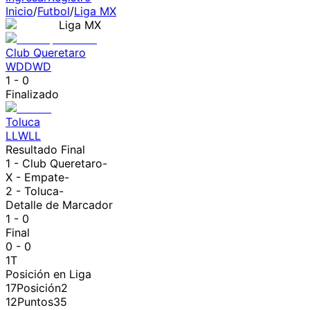
Inicio
/
Futbol
/
Liga MX
Liga MX
Club Queretaro
W
D
D
W
D
1
-
0
Finalizado
Toluca
L
L
W
L
L
Resultado Final
1 -
Club Queretaro
-
X - Empate
-
2 -
Toluca
-
Detalle de Marcador
1 - 0
Final
0 - 0
1T
Posición en Liga
17
Posición
2
12
Puntos
35