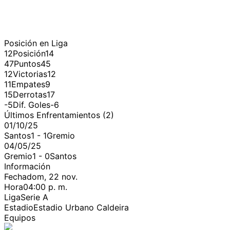
Posición en Liga
12
Posición
14
47
Puntos
45
12
Victorias
12
11
Empates
9
15
Derrotas
17
-5
Dif. Goles
-6
Últimos Enfrentamientos (
2
)
01/10/25
Santos
1
-
1
Gremio
04/05/25
Gremio
1
-
0
Santos
Información
Fecha
dom, 22 nov.
Hora
04:00 p. m.
Liga
Serie A
Estadio
Estadio Urbano Caldeira
Equipos