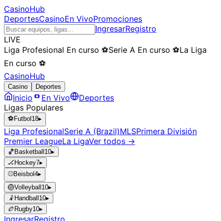
CasinoHub
Deportes
Casino
En Vivo
Promociones
Ingresar
Registro
LIVE
Liga Profesional
En curso
⚽
Serie A
En curso
⚽
La Liga
En curso
⚽
CasinoHub
Casino
Deportes
Inicio
En Vivo
Deportes
Ligas Populares
⚽
Futbol
18
▸
Liga Profesional
Serie A (Brazil)
MLS
Primera División
Premier League
La Liga
Ver todos →
🏀
Basketball
10
▸
🏒
Hockey
7
▸
⚾
Beisbol
4
▸
🏐
Volleyball
10
▸
🤾
Handball
10
▸
🏉
Rugby
10
▸
Ingresar
Registro