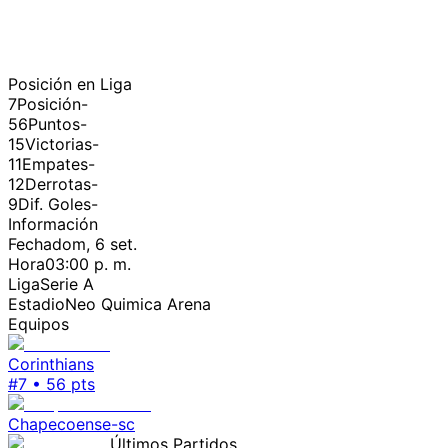
Posición en Liga
7
Posición
-
56
Puntos
-
15
Victorias
-
11
Empates
-
12
Derrotas
-
9
Dif. Goles
-
Información
Fecha
dom, 6 set.
Hora
03:00 p. m.
Liga
Serie A
Estadio
Neo Quimica Arena
Equipos
Corinthians
#
7
•
56
pts
Chapecoense-sc
Últimos Partidos