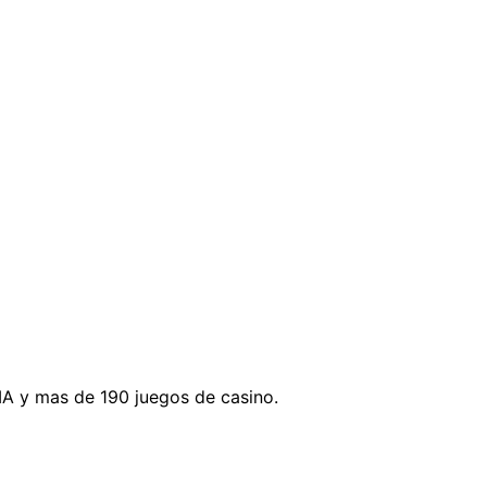
MA y mas de 190 juegos de casino.