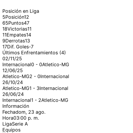
Posición en Liga
5
Posición
12
65
Puntos
47
18
Victorias
11
11
Empates
14
9
Derrotas
13
17
Dif. Goles
-7
Últimos Enfrentamientos (
4
)
02/11/25
Internacional
0
-
0
Atletico-MG
12/06/25
Atletico-MG
2
-
0
Internacional
26/10/24
Atletico-MG
1
-
3
Internacional
26/06/24
Internacional
1
-
2
Atletico-MG
Información
Fecha
dom, 23 ago.
Hora
03:00 p. m.
Liga
Serie A
Equipos